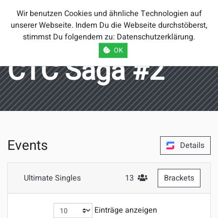
Smash Brothers
Wir benutzen Cookies und ähnliche Technologien auf
Österreich
unserer Webseite. Indem Du die Webseite durchstöberst,
stimmst Du folgendem zu:
Datenschutzerklärung
.
OK
CTC Saga #2
Events
Details
Ultimate Singles
13
Brackets
#Teilnehmer
Einträge anzeigen