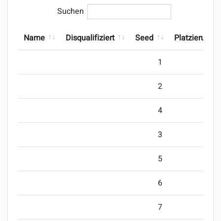
Suchen
Name
Disqualifiziert
Seed
Platzierung
1
2
4
3
5
6
7