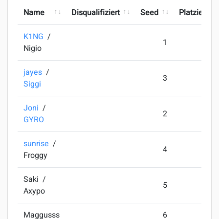
Name
Disqualifiziert
Seed
Platzierung
K1NG
/
1
Nigio
jayes
/
3
Siggi
Joni
/
2
GYRO
sunrise
/
4
Froggy
Saki
/
5
Axypo
Maggusss
6