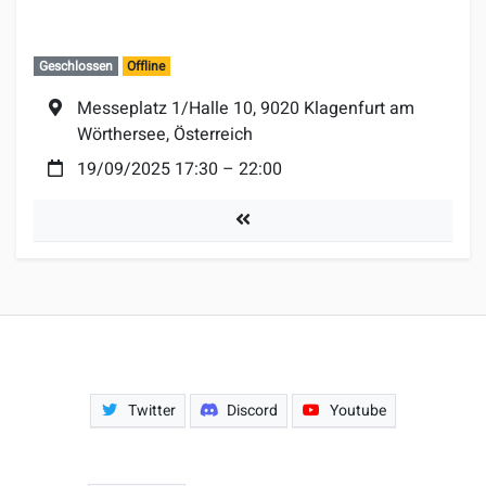
Geschlossen
Offline
Ort:
Messeplatz 1/Halle 10, 9020 Klagenfurt am
Wörthersee, Österreich
Datum:
19/09/2025 17:30
–
22:00
Turniere
Twitter
Discord
Youtube