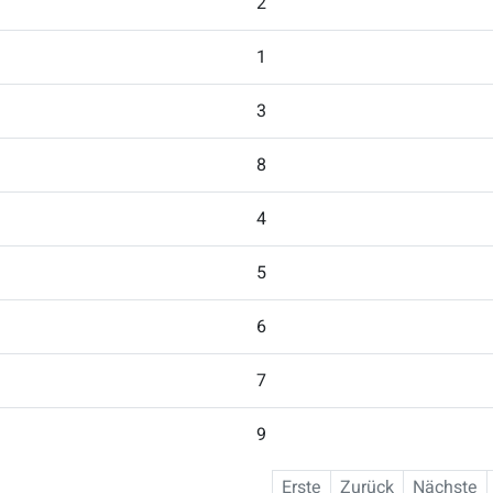
2
1
3
8
4
5
6
7
9
Erste
Zurück
Nächste