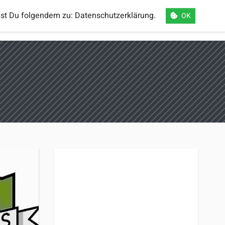
mst Du folgendem zu:
Datenschutzerklärung
.
OK
orts
Einloggen
Registrieren
Sprache