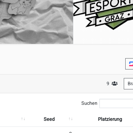
9
Br
#Teilneh
Suchen
Seed
Platzierung