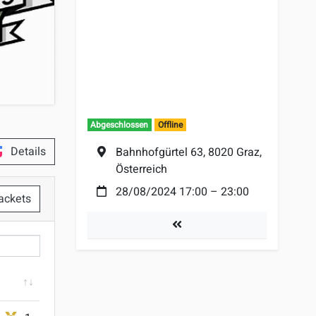
Abgeschlossen
Offline
Details
Ort:
Bahnhofgürtel 63, 8020 Graz,
Österreich
Datum:
28/08/2024 17:00
–
23:00
ackets
mer
Turniere