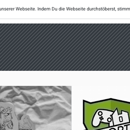
unserer Webseite. Indem Du die Webseite durchstöberst, stim
Turniere
Regeln
Ranglisten
eSp