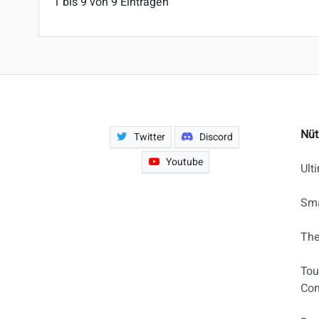
1 bis 9 von 9 Einträgen
Nüt
Twitter
Discord
Youtube
Ult
Sma
The
Tou
Com