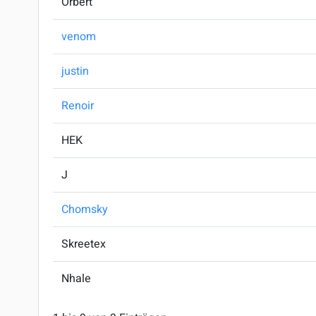
Orbert
venom
justin
Renoir
HEK
J
Chomsky
Skreetex
Nhale