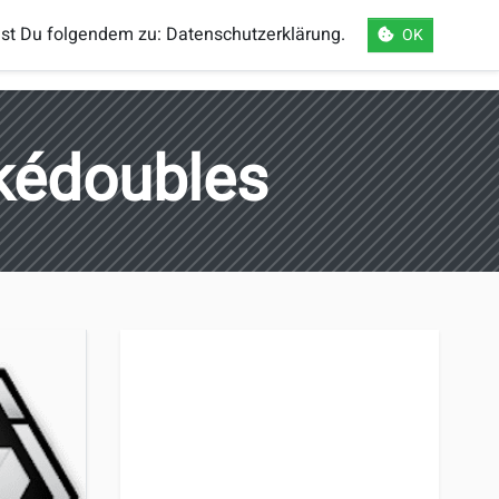
mst Du folgendem zu:
Datenschutzerklärung
.
OK
orts
Einloggen
Registrieren
Sprache
okédoubles