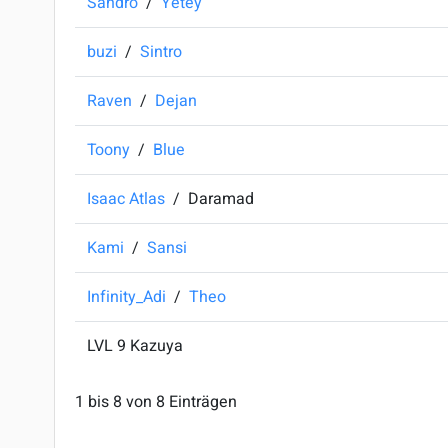
Sandro
/
Yetey
buzi
/
Sintro
Raven
/
Dejan
Toony
/
Blue
Isaac Atlas
/
Daramad
Kami
/
Sansi
Infinity_Adi
/
Theo
LVL 9 Kazuya
1 bis 8 von 8 Einträgen