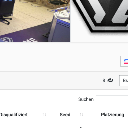
8
Br
#Teilneh
Suchen
Disqualifiziert
Seed
Platzierung