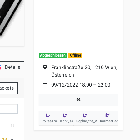
Abgeschlossen
Offline
Details
Ort:
Franklinstraße 20, 1210 Wien,
Österreich
Datum:
09/12/2022 18:00
–
22:00
ackets
mer
Turniere
PolteaTrainer
nicht_sansi
Sophie_the_warrior
KarmaaPacMan