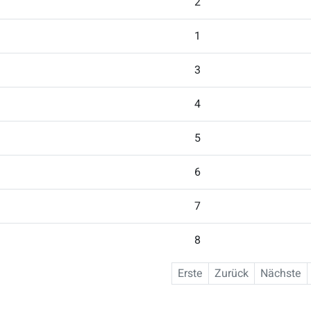
2
1
3
4
5
6
7
8
Erste
Zurück
Nächste