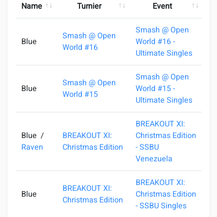
Name
Turnier
Event
Smash @ Open
Smash @ Open
Blue
World #16 -
1
World #16
Ultimate Singles
Smash @ Open
Smash @ Open
Blue
World #15 -
0
World #15
Ultimate Singles
BREAKOUT XI:
Blue
/
BREAKOUT XI:
Christmas Edition
2
Raven
Christmas Edition
- SSBU
Venezuela
BREAKOUT XI:
BREAKOUT XI:
Blue
Christmas Edition
2
Christmas Edition
- SSBU Singles