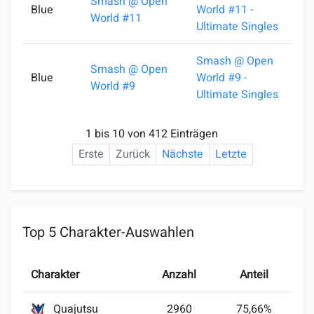
Smash @ Open
Blue
World #11 -
2
World #11
Ultimate Singles
Smash @ Open
Smash @ Open
Blue
World #9 -
1
World #9
Ultimate Singles
1 bis 10 von 412 Einträgen
Erste
Zurück
Nächste
Letzte
Top 5 Charakter-Auswahlen
Charakter
Anzahl
Anteil
Quajutsu
2960
75,66%