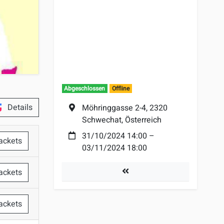
Abgeschlossen
Offline
Details
Ort:
Möhringgasse 2-4, 2320
Schwechat, Österreich
Datum:
31/10/2024 14:00
–
ackets
03/11/2024 18:00
er
Turniere
ackets
mer
ackets
mer