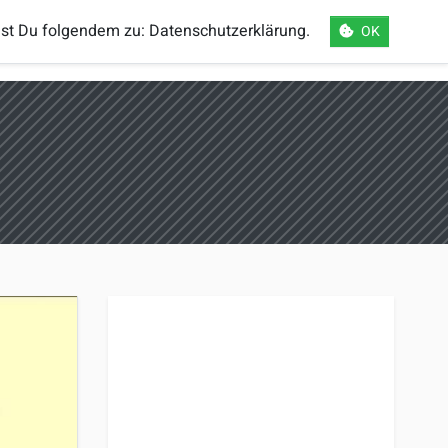
mst Du folgendem zu:
Datenschutzerklärung
.
OK
orts
Einloggen
Registrieren
Sprache