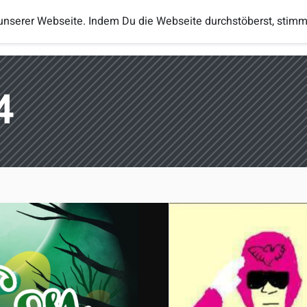
unserer Webseite. Indem Du die Webseite durchstöberst, stim
Turniere
Regeln
Ranglisten
eSp
4