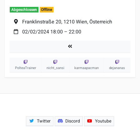
Abgeschlossen
Offline
Ort:
Franklinstraße 20, 1210 Wien, Österreich
Datum:
02/02/2024 18:00
–
22:00
Turniere
PolteaTrainer
nicht_sansi
karmaapacman
dejananas
Twitter
Discord
Youtube