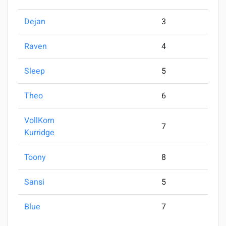
Dejan
3
Raven
4
Sleep
5
Theo
6
VollKorn
7
Kurridge
Toony
8
Sansi
5
Blue
7