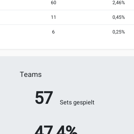
60
2,46%
11
0,45%
6
0,25%
Teams
57
Sets gespielt
47,4%