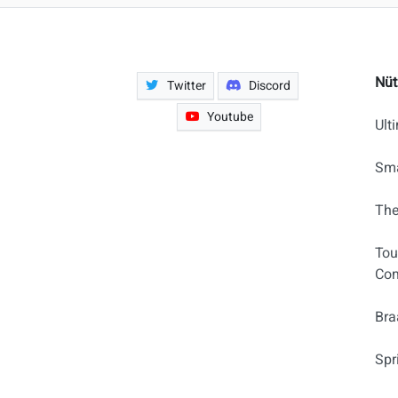
Nüt
Twitter
Discord
Youtube
Ult
Sma
The
Tou
Com
Bra
Spr