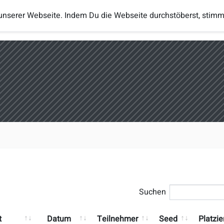
unserer Webseite. Indem Du die Webseite durchstöberst, stim
Turniere
Regeln
Ranglisten
eSp
Suchen
t
Datum
Teilnehmer
Seed
Platzi