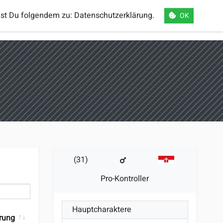
mst Du folgendem zu:
Datenschutzerklärung
.
OK
orts
Einloggen
Registrieren
Sprache
(31)
Pro-Kontroller
Hauptcharaktere
erung