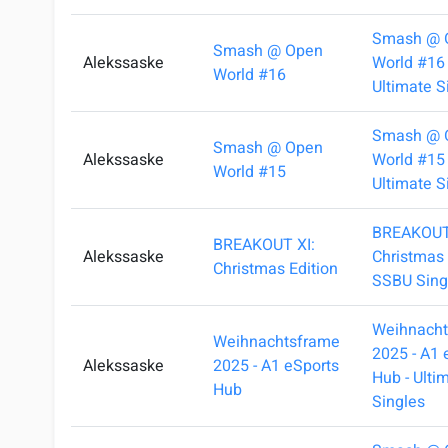
Smash @ 
Smash @ Open
Alekssaske
World #16 
World #16
Ultimate S
Smash @ 
Smash @ Open
Alekssaske
World #15 
World #15
Ultimate S
BREAKOUT
BREAKOUT XI:
Alekssaske
Christmas 
Christmas Edition
SSBU Sing
Weihnach
Weihnachtsframe
2025 - A1 
Alekssaske
2025 - A1 eSports
Hub - Ulti
Hub
Singles