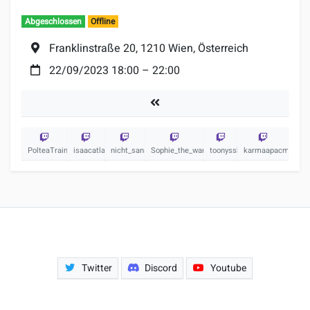
Abgeschlossen
Offline
Ort:
Franklinstraße 20, 1210 Wien, Österreich
Datum:
22/09/2023 18:00
–
22:00
Turniere
PolteaTrainer
isaacatlas
nicht_sansi
Sophie_the_warrior
toonyssb
karmaapacman
Twitter
Discord
Youtube