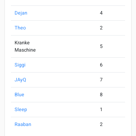
Dejan
4
Theo
2
Kranke
5
Maschine
Siggi
6
JAyQ
7
Blue
8
Sleep
1
Raaban
2