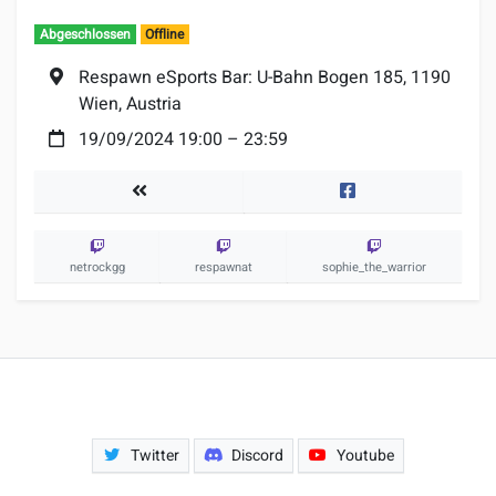
Abgeschlossen
Offline
Ort:
Respawn eSports Bar: U-Bahn Bogen 185, 1190
Wien, Austria
Datum:
19/09/2024 19:00
–
23:59
Turniere
Facebook
netrockgg
respawnat
sophie_the_warrior
Twitter
Discord
Youtube