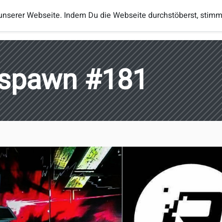
unserer Webseite. Indem Du die Webseite durchstöberst, stim
Turniere
Regeln
Ranglisten
eSp
spawn #181