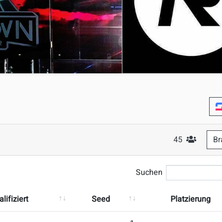
45
Br
#Teilnehm
Suchen
lifiziert
Seed
Platzierung