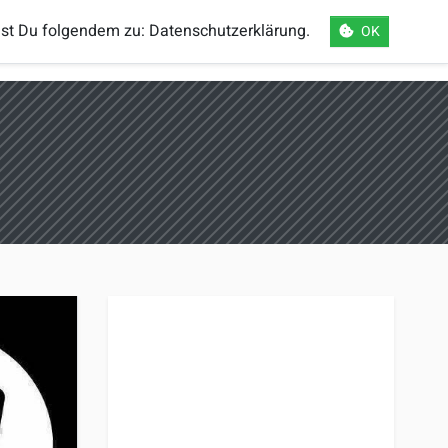
mst Du folgendem zu:
Datenschutzerklärung
.
OK
orts
Einloggen
Registrieren
Sprache