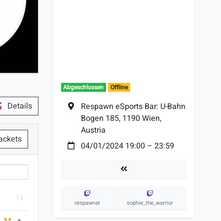
Abgeschlossen
Offline
Details
Ort:
Respawn eSports Bar: U-Bahn
Bogen 185, 1190 Wien,
Austria
ackets
Datum:
04/01/2024 19:00
–
23:59
er
Turniere
respawnat
sophie_the_warrior