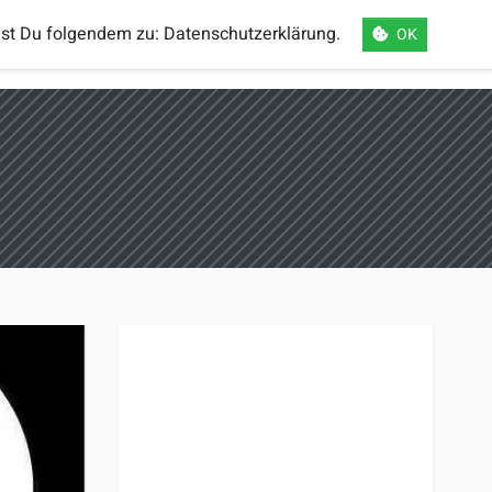
mst Du folgendem zu:
Datenschutzerklärung
.
OK
orts
Einloggen
Registrieren
Sprache