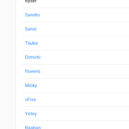
Ryser
Sandro
Sansi
Tsuba
Dimichi
flowers
Micky
cFive
Yetey
Raaban