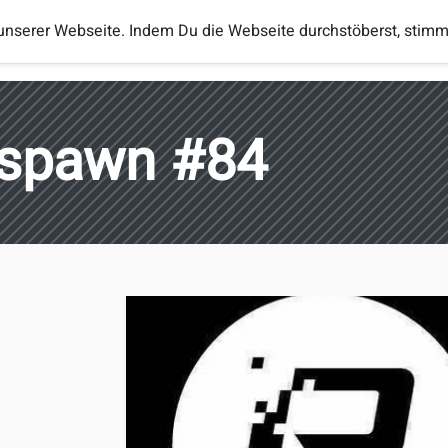
unserer Webseite. Indem Du die Webseite durchstöberst, stim
Turniere
Regeln
Ranglisten
eSp
spawn #84