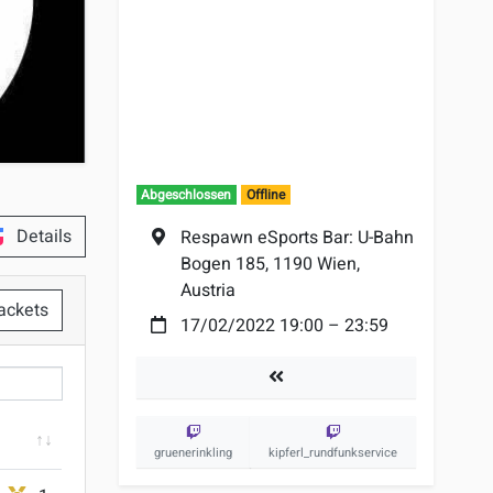
Abgeschlossen
Offline
Details
Ort:
Respawn eSports Bar: U-Bahn
Bogen 185, 1190 Wien,
Austria
ackets
Datum:
17/02/2022 19:00
–
23:59
er
Turniere
gruenerinkling
kipferl_rundfunkservice