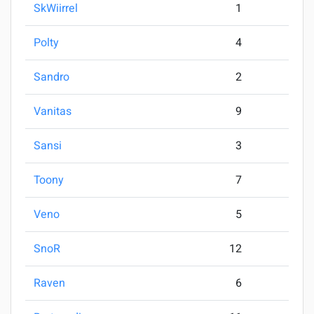
SkWiirrel
1
Polty
4
Sandro
2
Vanitas
9
Sansi
3
Toony
7
Veno
5
SnoR
12
Raven
6