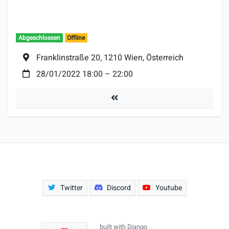
Abgeschlossen
Offline
Ort:
Franklinstraße 20, 1210 Wien, Österreich
Datum:
28/01/2022 18:00
–
22:00
Turniere
Twitter
Discord
Youtube
built with
Django