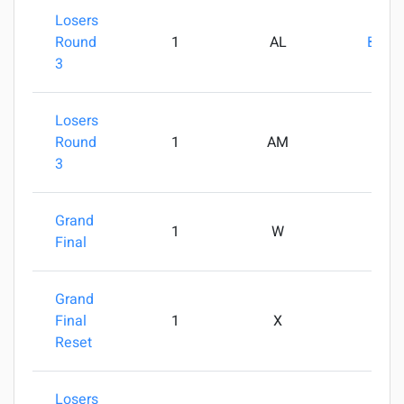
Losers
Round
1
AL
Brats
3
Losers
Round
1
AM
3
Grand
1
W
Final
Grand
Final
1
X
SkW
Reset
Losers