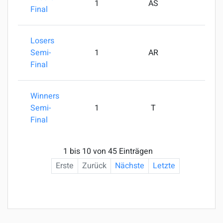
1
AS
S
Final
Losers
Semi-
1
AR
SkW
Final
Winners
Semi-
1
T
Va
Final
1 bis 10 von 45 Einträgen
Erste
Zurück
Nächste
Letzte