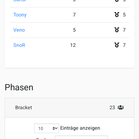
Toony
7
5
Veno
5
7
SnoR
12
7
Phasen
Bracket
23
#Teilnehmer
Einträge anzeigen