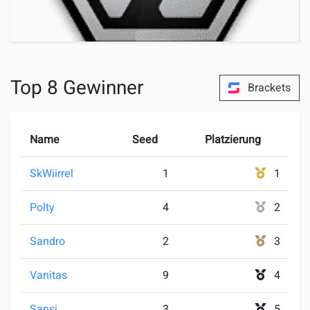
Top 8 Gewinner
Brackets
Name
Seed
Platzierung
SkWiirrel
1
1
Polty
4
2
Sandro
2
3
Vanitas
9
4
Sansi
3
5