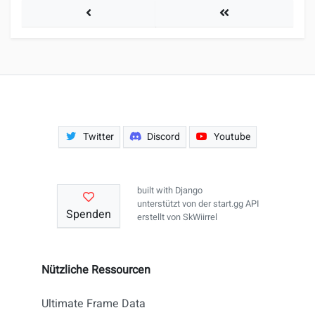
Area52 Winter Mini-Season 2022 Qual#2
Turniere
Twitter
Discord
Youtube
built with
Django
unterstützt von der
start.gg API
Spenden
erstellt von
SkWiirrel
Nützliche Ressourcen
Ultimate Frame Data