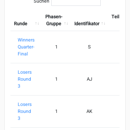
Suchen
Phasen-
Teilneh
Runde
Gruppe
Identifikator
Winners
Quarter-
1
S
Final
Losers
Round
1
AJ
3
Losers
Round
1
AK
SkW
3