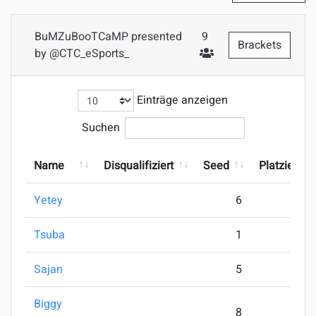
BuMZuBooTCaMP presented
9
Brackets
by @CTC_eSports_
#Teilnehmer
Einträge anzeigen
Suchen
Name
Disqualifiziert
Seed
Platzierung
Yetey
6
Tsuba
1
Sajan
5
Biggy
8